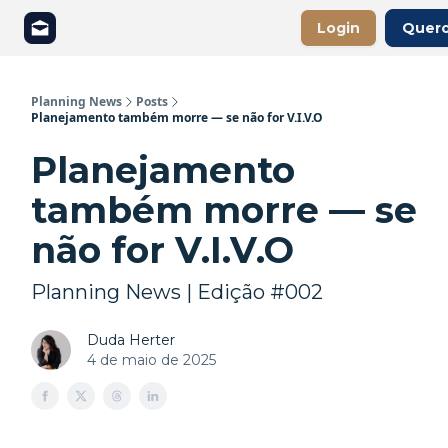
Login
Quero
Sobre
Contrate a nossa consultoria
Planning News
Posts
Planejamento também morre — se não for V.I.V.O
Planejamento
também morre — se
não for V.I.V.O
Planning News | Edição #002
Duda Herter
4 de maio de 2025